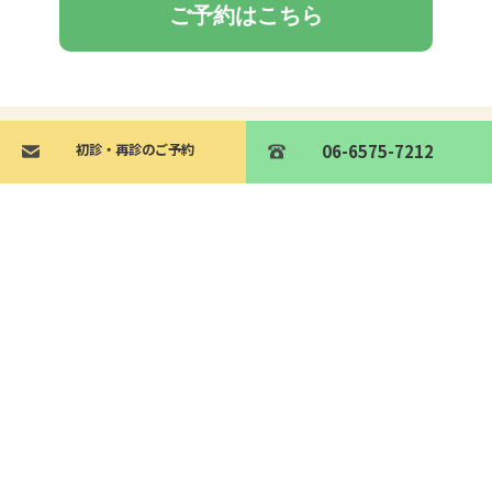
ご予約はこちら
初診・再診のご予約
初診・再診のご予約
06-6575-7212
06-6575-7212
住所
〒542-0076
大阪府大阪市中央区難波１丁目４−３
タクト難波チャンプビル5F
電話
06-6575-7212
診療科目
内科・皮膚科・自費診療
診療時間
火~土 14:00~21:00
日 14:00~18:00
休診日
月曜日・祝日