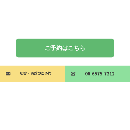
ご予約はこちら
初診・再診のご予約
初診・再診のご予約
06-6575-7212
06-6575-7212
住所
〒542-0076
大阪府大阪市中央区難波１丁目４−３
タクト難波チャンプビル5F