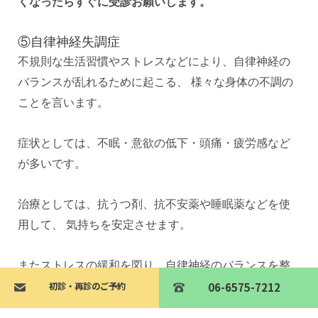
くなったらすぐに受診お願いします。
⑤自律神経失調症
不規則な生活習慣やストレスなどにより、自律神経の
バランスが乱れるために起こる、 様々な身体の不調の
ことを言います。
症状としては、不眠・意欲の低下・頭痛・疲労感など
が多いです。
治療としては、抗うつ剤、抗不安薬や睡眠薬などを使
用して、 気持ちを安定させます。
またストレスの緩和を図り、自律神経のバランスを整
えます。
初診・再診のご予約
初診・再診のご予約
06-6575-7212
06-6575-7212