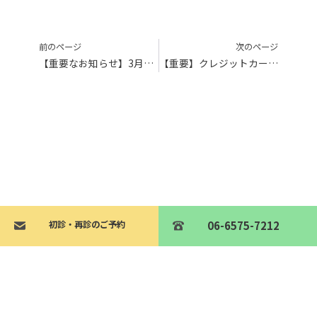
前のページ
次のページ
【重要なお知らせ】3月の診療日程について
【重要】クレジットカード決済一時停止のお知らせ
初診・再診のご予約
初診・再診のご予約
06-6575-7212
06-6575-7212
ご予約はこちら